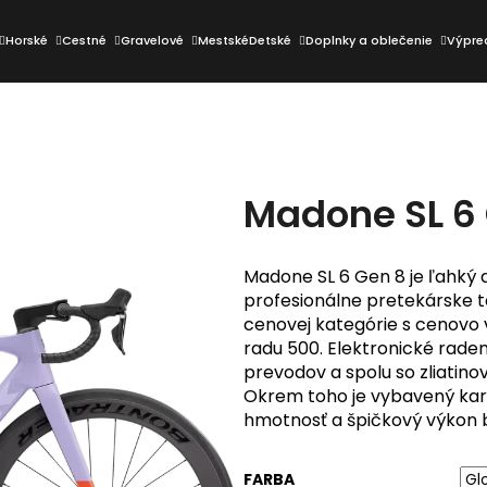
Horské
Cestné
Gravelové
Mestské
Detské
Doplnky a oblečenie
Výpre
Čo potrebujete nájsť?
Madone SL 6
HĽADAŤ
Madone SL 6 Gen 8 je ľahký 
profesionálne pretekárske t
Odporúčame
cenovej kategórie s cenov
radu 500. Elektronické rade
prevodov a spolu so zliatino
Okrem toho je vybavený kar
hmotnosť a špičkový výkon b
FARBA