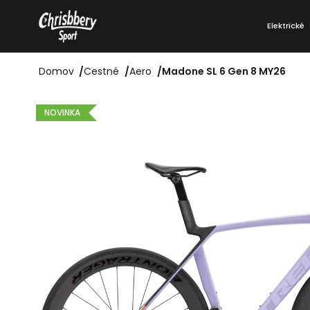
Prejsť
K
na
Elektrické
o
Späť
Späť
obsah
do
do
š
obchodu
obchodu
Domov
/
Cestné
/
Aero
/
Madone SL 6 Gen 8 MY26
í
k
NOVINKA