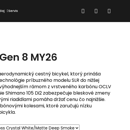
Hľadať
Prihlásenie
Nákup
daj
Servis
košík
 Gen 8 MY26
aerodynamický cestný bicykel, ktorý prináša
echnológie príbuzného modelu SLR do nižšej
o výhodnejším rámom z vrstveného karbónu OCLV
nie Shimano 105 Di2 zabezpečuje bleskové zmeny
vými riadidlami pomáha držať cenu čo najnižšie.
bónovými kolesami, ktoré zaručujú nízku
icykla.
Nasledujúce