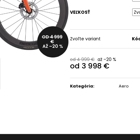
CYKLISTICKÁ BUNDA
OKULIARE RUDY
TREK CIRCUIT SOFTSHELL
PROJECT SPINSHIELD AI
VEĽKOSŤ
R
CYCLING JACKET
- CRYSTAL
ASH/MULTILASER
39,99 €
ORANGE
Pôvodne:
99,99 €
110,99 €
OD 4 999
Zvoľte variant
Kód
Pôvodne:
135 €
€
AŽ –20 %
od 4 999 €
až –20 %
od
3 998 €
Jednotková
cena:
Kategória
:
Aero