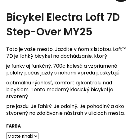
t
Bicykel Electra Loft 7D
e
Step-Over MY25
n
á
j
Toto je vaše mesto. Jazdite v ňom s istotou. Loft™
7D je ľahký bicykel na dochádzanie, ktorý
s
je funky aj funkčný. 700c kolesá a vzpriamená
ť
polohy počas jazdy s nohami vpredu poskytujú
?
optimálnu rýchlosť, komfort aj kontrolu nad
bicyklom. Tento moderný klasický bicykel je
stvorený
pre jazdu. Je ľahký. Je odolný. Je pohodlný a ako
stvorený na zdolávanie nástrah v uliciach mesta.
HĽADAŤ
FARBA