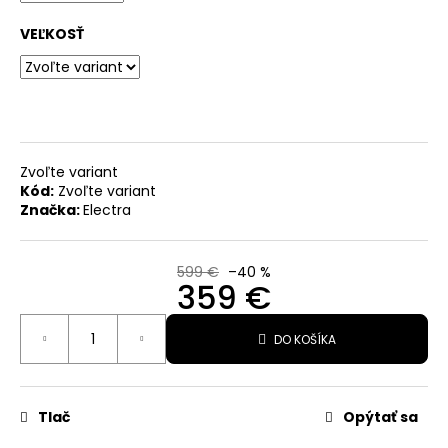
O
VEĽKOSŤ
d
p
o
r
ú
Zvoľte variant
Kód:
Zvoľte variant
č
Značka:
Electra
a
m
599 €
–40 %
e
359 €
Jednotková
DO KOŠÍKA
cena:
NÁVLEKY
NA
ŠPIČKY
RAPHA
Tlač
Opýtať sa
34,99
€