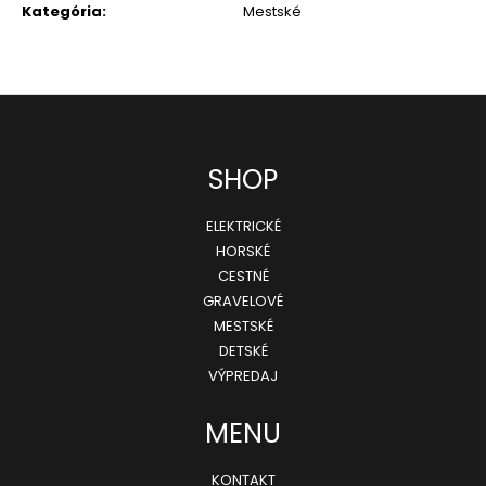
Pôvodne:
Kategória
:
Mestské
40
€
Z
SHOP
á
ELEKTRICKÉ
p
HORSKÉ
ä
CESTNÉ
GRAVELOVÉ
t
MESTSKÉ
i
DETSKÉ
e
VÝPREDAJ
MENU
KONTAKT